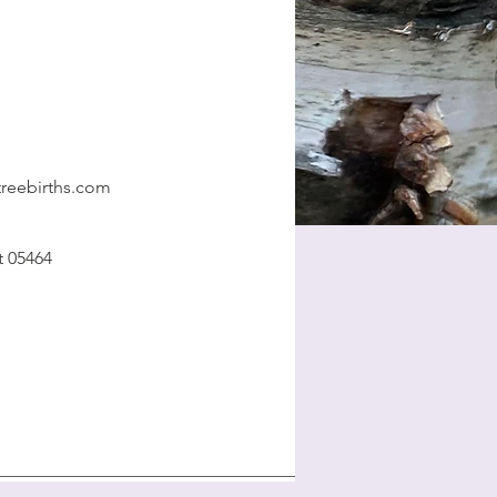
treebirths.com
t 05464