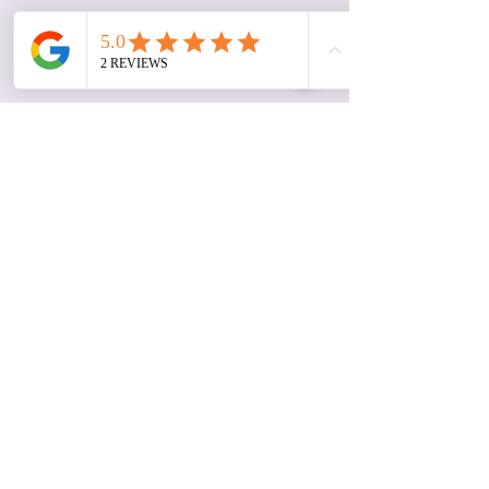
© 2035 par Izabella Looney Propulsé et
sécurisé par
Wix
Nous vous invitons à nous faire part de
vos commentaires sur l'accessibilité de
Birch Tree Birth Services. Veuillez nous
faire savoir si vous rencontrez des
obstacles à l'accessibilité sur Birch Tree
Birth Services :
Téléphone :
8022272425
Courriel :
izabella.looney@birchtreebirths.com
@birchtreebirths
Nous essayons de répondre aux